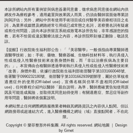
本診所網站內所有案例皆與病患簽暑同意書，徵求病患同意後在網站內供
網友作為療程參考，適用處置與效果因人而異，仍須由醫師當面做專業諮
詢與評估；另外，網站中所有使用手術項目或任何醫學美容療程項目之名
詞，為業界或媒體及網路經常引用或已成常態之名詞，若察覺名詞有疑慮
或有任何問題，請向本診所留言系統或致電本診所告知，非常感謝您的指
教，若有不恰當或違反醫療法規之內容，本診所院即刻修正刪除，敬請見
諒。
【提醒】行政院衛生福利部公告：「『美容醫學』一般係指由專業醫師透
過醫學技術，如：手術、藥物、醫療器械、生物科技材料等，執行具侵入
性或低侵入性醫療技術來改善身體外觀，而『非以治療疾病為主要目
的』」。本宣傳由合格醫師透過學術執行具侵入性或低侵入性醫療技術來
「改善」身體外觀，依據行政院衛生福利部衛部醫字第1031660048號、
衛署醫字0990232180號、衛部醫字第1031662939號辦理，屬於仿單核准
適應症外的使用(Off-label use)，宣傳名稱與仿單不盡相同(Off-label
use)，任何療程介紹均以醫師「親自說明」為準，醫師應確實告知使用原
因及可能造成風險，並取得其同意始得使用；有關適應症、禁忌症等副作
用等問題，醫師將依個案說明。
本網站禁止任何網際網路服務業者轉錄其網路資訊之內容供人點閱。但以
網路搜尋或超連結方式，進入醫療機構之網址（域）直接點閱者，不在此
限。
Copyright © 樂菲整形外科集團. All rights reserved.
網站地圖
｜
Design
by Grnet