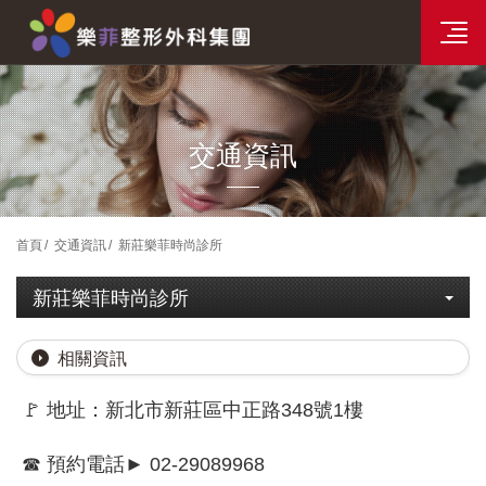
分院資訊
樂菲時尚整形選單
交通資訊
首頁
交通資訊
新莊樂菲時尚診所
新莊樂菲時尚診所
相關資訊
🚩 地址：新北市新莊區中正路348號1樓
☎ 預約電話► 02-29089968