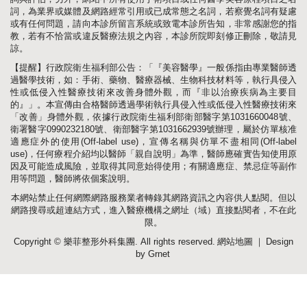
詞，為業界或媒體及網路經常引用或已成常態之名詞，若察覺名詞有疑慮
或有任何問題，請向本診所留言系統或致電本診所告知，非常感謝您的指
教，若有不恰當或違反醫療法規之內容，本診所院即刻修正刪除，敬請見
諒。
【提醒】行政院衛生福利部公告：「『美容醫學』一般係指由專業醫師透
過醫學技術，如：手術、藥物、醫療器械、生物科技材料等，執行具侵入
性或低侵入性醫療技術來改善身體外觀，而『非以治療疾病為主要目
的』」。本宣傳由合格醫師透過學術執行具侵入性或低侵入性醫療技術來
「改善」身體外觀，依據行政院衛生福利部衛部醫字第1031660048號、
衛署醫字0990232180號、衛部醫字第1031662939號辦理，屬於仿單核准
適應症外的使用(Off-label use)，宣傳名稱與仿單不盡相同(Off-label
use)，任何療程介紹均以醫師「親自說明」為準，醫師應確實告知使用原
因及可能造成風險，並取得其同意始得使用；有關適應症、禁忌症等副作
用等問題，醫師將依個案說明。
本網站禁止任何網際網路服務業者轉錄其網路資訊之內容供人點閱。但以
網路搜尋或超連結方式，進入醫療機構之網址（域）直接點閱者，不在此
限。
Copyright © 樂菲整形外科集團. All rights reserved.
網站地圖
｜
Design
by Grnet