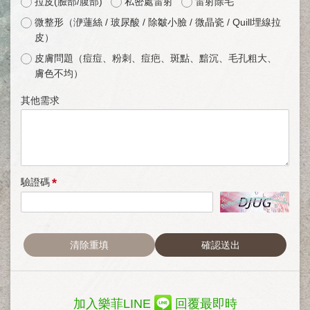
拉皮(臉部/腹部)
私密處雷射
雷射除毛
微整形（洢蓮絲 / 玻尿酸 / 除皺小臉 / 微晶瓷 / Quill埋線拉
皮）
皮膚問題（痘痘、粉刺、痘疤、斑點、黯沉、毛孔粗大、
膚色不均）
其他需求
*
驗證碼
清除重填
確認送出
加入樂菲LINE
回覆最即時