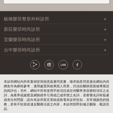
板橋樂菲整形外科診所
新莊樂菲時尚診所
宜蘭樂菲時尚診所
台中樂菲時尚診所
本診所網站內所有案例皆與病患簽暑同意書，徵求病患同意後在網站內供
網友作為療程參考，適用處置與效果因人而異，仍須由醫師當面做專業諮
詢與評估；另外，網站中所有使用手術項目或任何醫學美容療程項目之名
詞，為業界或媒體及網路經常引用或已成常態之名詞，若察覺名詞有疑慮
或有任何問題，請向本診所留言系統或致電本診所告知，非常感謝您的指
教，若有不恰當或違反醫療法規之內容，本診所院即刻修正刪除，敬請見
諒。