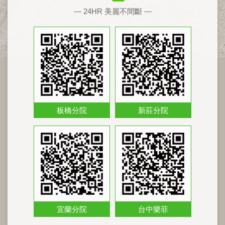
— 24HR 美麗不間斷 —
板橋分院
新莊分院
宜蘭分院
台中樂菲