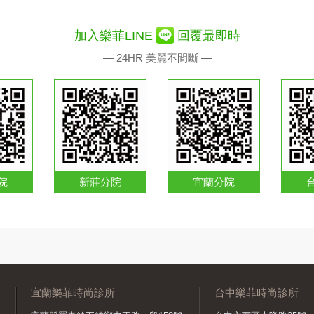
加入樂菲LINE
回覆最即時
— 24HR 美麗不間斷 —
院
新莊分院
宜蘭分院
宜蘭樂菲時尚診所
台中樂菲時尚診所