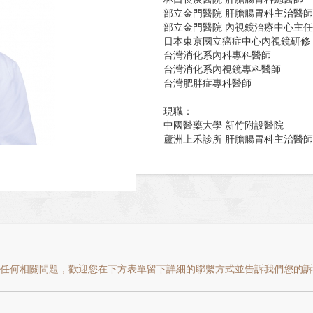
部立金門醫院 肝膽腸胃科主治醫師
部立金門醫院 內視鏡治療中心主任
日本東京國立癌症中心內視鏡研修
台灣消化系內科專科醫師
台灣消化系內視鏡專科醫師
台灣肥胖症專科醫師
現職：
中國醫藥大學 新竹附設醫院
蘆洲上禾診所 肝膽腸胃科主治醫師
認證
🏆榮獲109年全國衛服部「優良醫
榮獲112年全國「優秀青年」並擔
🪪內科｜肝膽腸胃專科｜肥胖症專
➡️主治項目：胃食道逆流、胃痛、
肉切除、幽門桿菌治療、膽結石、
任何相關問題，歡迎您在下方表單留下詳細的聯繫方式並告訴我們您的訴求