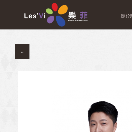
分院資訊
樂
關於
←