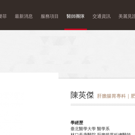
菲時尚整形選單
樂菲
最新消息
服務項目
醫師團隊
交通資訊
美麗見
陳英傑
肝膽腸胃專科｜肥
學經歷
臺北醫學大學 醫學系
林口長庚醫院 肝膽腸胃科總醫師