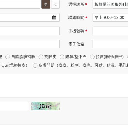
*
選擇診所
男
女
*
聯絡時間
*
手機號碼
電子信箱
塑
自體脂肪補臉
雙眼皮
隆鼻/墊下巴
拉皮(臉部/腹部)
 Quill埋線拉皮）
皮膚問題（痘痘、粉刺、痘疤、斑點、黯沉、毛孔