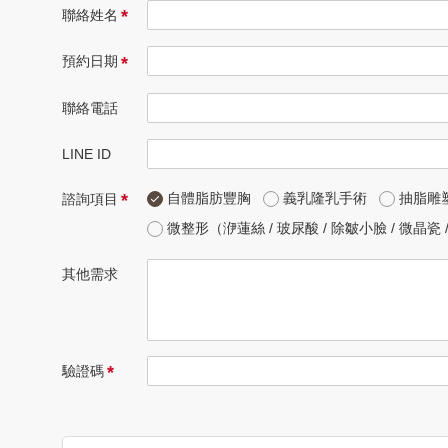
*
聯絡姓名
*
預約日期
聯絡電話
LINE ID
自體脂肪豐胸
義乳隆乳手術
抽脂雕
*
諮詢項目
微整形（洢蓮絲 / 玻尿酸 / 除皺小臉 / 微晶瓷 /
其他需求
*
驗證碼