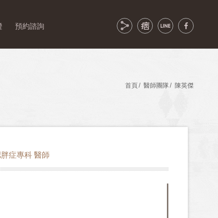
證
預約諮詢
首頁
醫師團隊
陳英傑
胖症專科 醫師