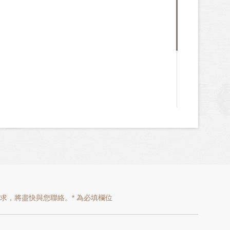
師獎」
任致詞代表
科
腹脹、腹痛、便秘、腸胃炎、腸躁症、B/C肝炎、息
脂肪肝、減重
，將盡快與您聯絡。* 為必填欄位