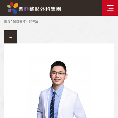
分院資訊
樂菲時尚整形選單
首頁
醫師團隊
房暐宸
←