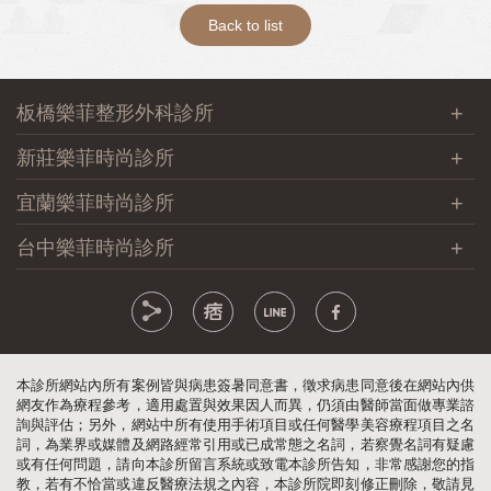
Back to list
板橋樂菲整形外科診所
新莊樂菲時尚診所
宜蘭樂菲時尚診所
台中樂菲時尚診所
本診所網站內所有案例皆與病患簽暑同意書，徵求病患同意後在網站內供
網友作為療程參考，適用處置與效果因人而異，仍須由醫師當面做專業諮
詢與評估；另外，網站中所有使用手術項目或任何醫學美容療程項目之名
詞，為業界或媒體及網路經常引用或已成常態之名詞，若察覺名詞有疑慮
或有任何問題，請向本診所留言系統或致電本診所告知，非常感謝您的指
教，若有不恰當或違反醫療法規之內容，本診所院即刻修正刪除，敬請見