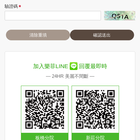
*
驗證碼
清除重填
確認送出
加入樂菲LINE
回覆最即時
— 24HR 美麗不間斷 —
板橋分院
新莊分院