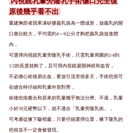
內視鏡乳暈旁隆乳手術傷口完全復
原後幾乎看不出
重建胸部者因果凍矽膠義乳袋為一體成形，放義乳的開
口會比較大，平均需約4～6公分才夠把義乳袋放進體
內，
可選擇內視鏡乳暈旁隆乳手術，只需乳暈周圍的1/4到
1/2的長度就夠了，且可用內視鏡避開神經和血管，
不必擔心術後易出血，要放引流管很多天，手術疤痕可
在縫合時仔細和乳暈外形對齊，
術後疤痕癒合和原來的乳暈幾乎無法分辨。不過，乳暈
小於50元硬幣以下，就不適合「乳暈旁隆乳術」，
可考慮從腋下皺褶處，只要仔細選擇位置，腋下隆乳的
疤痕並不一定會被發現。