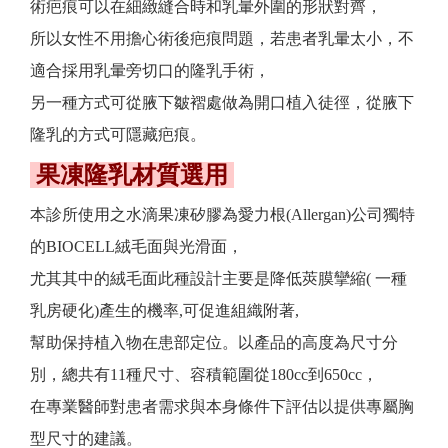
術疤痕可以在細緻縫合時和乳暈外圍的形狀對齊，
所以女性不用擔心術後疤痕問題，若患者乳暈太小，不
適合採用乳暈旁切口的隆乳手術，
另一種方式可從腋下皺褶處做為開口植入徒徑，從腋下
隆乳的方式可隱藏疤痕。
果凍隆乳材質選用
本診所使用之水滴果凍矽膠為愛力根(Allergan)公司獨特
的BIOCELL絨毛面與光滑面，
尤其其中的絨毛面此種設計主要是降低莢膜攣縮( 一種
乳房硬化)產生的機率,可促進組織附著,
幫助保持植入物在患部定位。以產品的高度為尺寸分
別，總共有11種尺寸、容積範圍從180cc到650cc，
在專業醫師對患者需求與本身條件下評估以提供專屬胸
型尺寸的建議。