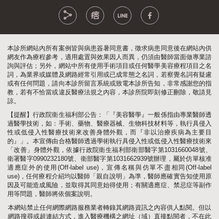
本診所網站內所有案例皆與病患簽暑同意書，徵求病患同意後在網站內供
網友作為療程參考，適用處置與效果因人而異，仍須由醫師當面做專業諮
詢與評估；另外，網站中所有使用手術項目或任何醫學美容療程項目之名
詞，為業界或媒體及網路經常引用或已成常態之名詞，若察覺名詞有疑慮
或有任何問題，請向本診所留言系統或致電本診所告知，非常感謝您的指
教，若有不恰當或違反醫療法規之內容，本診所院即刻修正刪除，敬請見
諒。
【提醒】行政院衛生福利部公告：「『美容醫學』一般係指由專業醫師透
過醫學技術，如：手術、藥物、醫療器械、生物科技材料等，執行具侵入
性或低侵入性醫療技術來改善身體外觀，而『非以治療疾病為主要目
的』」。本宣傳由合格醫師透過學術執行具侵入性或低侵入性醫療技術來
「改善」身體外觀，依據行政院衛生福利部衛部醫字第1031660048號、
衛署醫字0990232180號、衛部醫字第1031662939號辦理，屬於仿單核准
適應症外的使用(Off-label use)，宣傳名稱與仿單不盡相同(Off-label
use)，任何療程介紹均以醫師「親自說明」為準，醫師應確實告知使用原
因及可能造成風險，並取得其同意始得使用；有關適應症、禁忌症等副作
用等問題，醫師將依個案說明。
本網站禁止任何網際網路服務業者轉錄其網路資訊之內容供人點閱。但以
網路搜尋或超連結方式，進入醫療機構之網址（域）直接點閱者，不在此