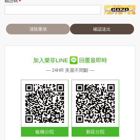
*
驗證碼
清除重填
確認送出
加入樂菲LINE
回覆最即時
— 24HR 美麗不間斷 —
板橋分院
新莊分院