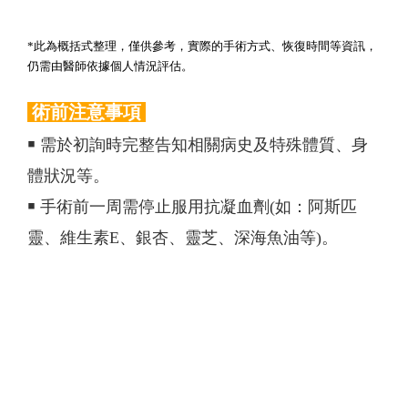
*此為概括式整理，僅供參考，實際的手術方式、恢復時間等資訊，
仍需由醫師依據個人情況評估。
術前注意事項
￭ 需於初詢時完整告知相關病史及特殊體質、身
體狀況等。
￭ 手術前一周需停止服用抗凝血劑(如：阿斯匹
靈、維生素E、銀杏、靈芝、深海魚油等)。
￭ 手術當天勿上妝，女性盡可能避開經期。
￭ 手術當建議攜帶太陽眼鏡及帽子。
術後注意事項
￭ 可正常洗臉，外開眼袋避免讓洗面乳及保養
品、化妝品接觸到傷口。