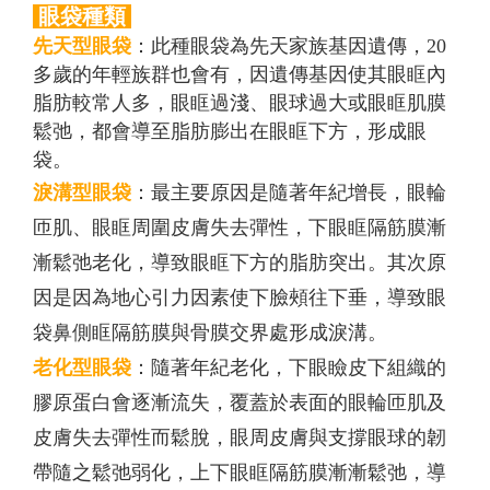
眼袋種類
先天型眼袋
：此種眼袋為先天家族基因遺傳，20
多歲的年輕族群也會有，因遺傳基因使其眼眶內
脂肪較常人多，眼眶過淺、眼球過大或眼眶肌膜
鬆弛，都會導至脂肪膨出在眼眶下方，形成眼
袋。
淚溝型眼袋
：最主要原因是隨著年紀增長，眼輪
匝肌、眼眶周圍皮膚失去彈性，下眼眶隔筋膜漸
漸鬆弛老化，導致眼眶下方的脂肪突出。其次原
因是因為地心引力因素使下臉頰往下垂，導致眼
袋鼻側眶隔筋膜與骨膜交界處形成淚溝。
老化型眼袋
：隨著年紀老化，下眼瞼皮下組織的
膠原蛋白會逐漸流失，覆蓋於表面的眼輪匝肌及
皮膚失去彈性而鬆脫，眼周皮膚與支撐眼球的韌
帶隨之鬆弛弱化，上下眼眶隔筋膜漸漸鬆弛，導