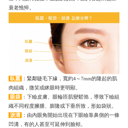
衰老憔悴。
臥蠶
：緊鄰睫毛下緣，寬約4～7mm的隆起的肌
肉組織，微笑或眯眼時更明顯。
眼袋
：下瞼皮膚、眼輪匝肌變鬆弛，導致下瞼組
織不同程度臃腫、膨隆或下垂所致，形如袋狀。
淚溝
：由內眼角開始出現在下眼瞼靠鼻側的一條
凹溝，有的人甚至可延伸到臉頰。