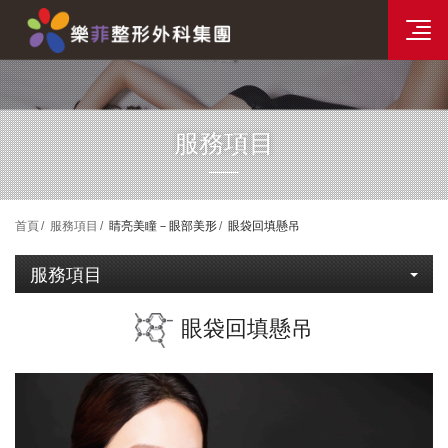
分院資訊
樂菲時尚整形選單
服務項目
首頁
服務項目
睛亮美瞳－眼部美形
眼袋回填懸吊
服務項目
眼袋回填懸吊