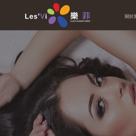
分院資訊
樂
關於