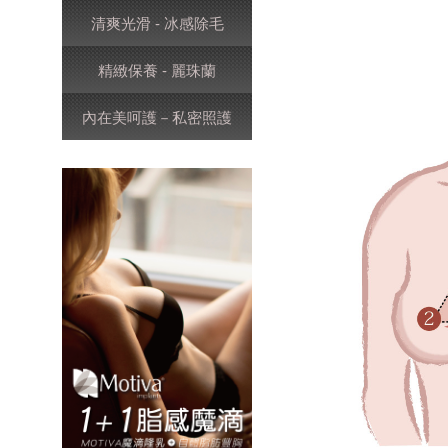
清爽光滑 - 冰感除毛
精緻保養 - 麗珠蘭
內在美呵護－私密照護