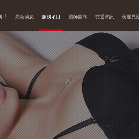
菲時尚整形選單
樂菲
最新消息
服務項目
醫師團隊
交通資訊
美麗見